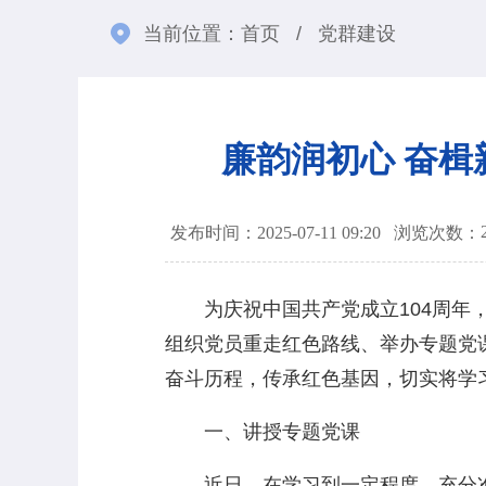
当前位置：
首页
/
党群建设
廉韵润初心 奋楫
发布时间：2025-07-11 09:20
浏览次数：
为庆祝中国共产党成立104周年，
组织党员重走红色路线、举办专题党课
奋斗历程，传承红色基因，切实将学
一、讲授专题党课
近日，在学习到一定程度、充分准