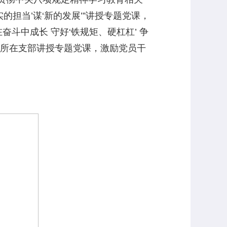
的担当’谋‘新的发展’”讲授专题党课，
斗中成长 守好‘铁规矩、硬杠杠’ 争
到所在支部讲授专题党课，激励党员干