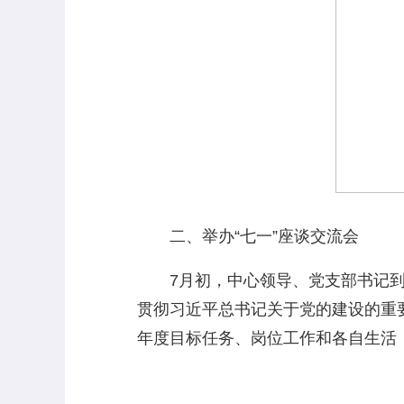
二、举办“七一”座谈交流会
7月初，中心领导、党支部书记到所
贯彻习近平总书记关于党的建设的重
年度目标任务、岗位工作和各自生活