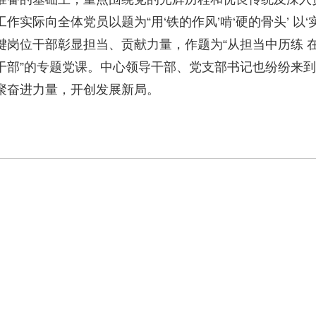
实际向全体党员以题为“用‘铁的作风’啃‘硬的骨头’ 以‘实
岗位干部彰显担当、贡献力量，作题为“从担当中历练 在奋
干部”的专题党课。中心领导干部、党支部书记也纷纷来
聚奋进力量，开创发展新局。