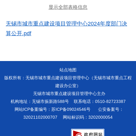
显示全部表格信息
无锡市城市重点建设项目管理中心2024年度部门决
算公开.pdf
站点地图
版权所有：无锡市城市重点建设项目管理中心（无锡市城市重点工程
建设办公室）
无锡市城市重点建设项目管理中心主办
机构地址：无锡市振新路588号 联系电话：0510-82723387
网站ICP备案编号：苏ICP备09024546号
公安备案号：
32021102000707
网站标识码：3202000054